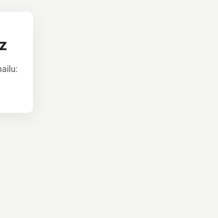
z
ailu: